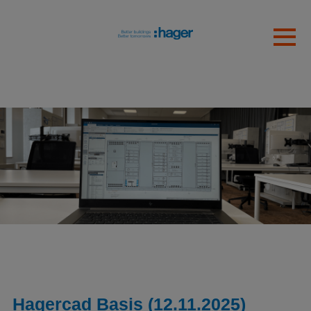
Skip to main content
Gedetecteerde tijdzone
Toggl
hager
OK
Hagercad Basis (12.11.2025)