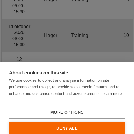
09:00 -
15:30
14 oktober
2026
Hager
Training
10
09:00 -
15:30
12
november
2026
Hager
Training
10
About cookies on this site
09:00 -
We use cookies to collect and analyse information on site
15:30
performance and usage, to provide social media features and to
enhance and customise content and advertisements.
Learn more
MORE OPTIONS
Leveringsvoorwaarden
DENY ALL
Privacybeleid