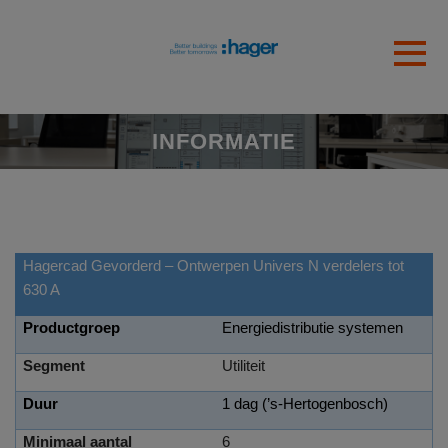
Skip to main content
Gedetecteerde tijdzone
Toggl
hager
OK
INFORMATIE
Hagercad Gevorderd – Ontwerpen Univers N verdelers tot
630 A
Productgroep
Energiedistributie systemen
Segment
Utiliteit
Duur
1 dag (’s-Hertogenbosch)
Minimaal aantal
6